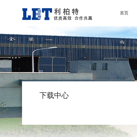
首页
下载中心