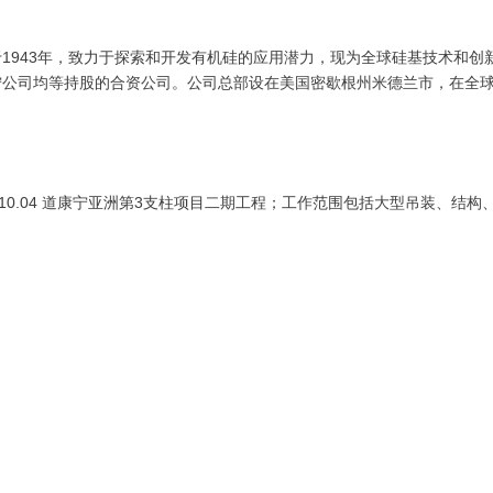
1943年，致力于探索和开发有机硅的应用潜力，现为全球硅基技术和
宁公司均等持股的合资公司。公司总部设在美国密歇根州米德兰市，在全球
 ~2010.04 道康宁亚洲第3支柱项目二期工程；工作范围包括大型吊装、结